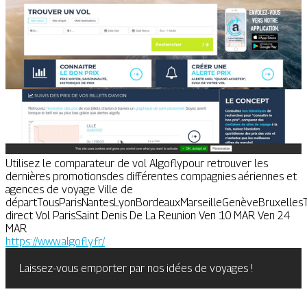
Utilisez le comparateur de vol Algoflypour retrouver les
dernières promotionsdes différentes compagnies aériennes et
agences de voyage Ville de
départTousParisNantesLyonBordeauxMarseilleGenèveBruxellesT
direct Vol ParisSaint Denis De La Reunion Ven 10 MAR Ven 24
MAR
https://www.algofly.fr/
Laissez-vous emporter par nos idées de voyages !